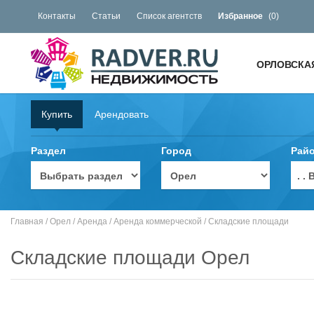
Контакты
Статьи
Список агентств
Избранное
(
0
)
ОРЛОВСКА
Купить
Арендовать
Раздел
Город
Рай
. 
Главная
/
Орел
/
Аренда
/
Аренда коммерческой
/
Складские площади
Складские площади Орел