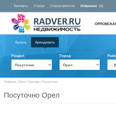
Контакты
Статьи
Список агентств
Избранное
(
0
)
ОРЛОВСКА
Купить
Арендовать
Раздел
Город
Рай
. 
Главная
/
Орел
/
Аренда
/
Посуточно
Посуточно Орел