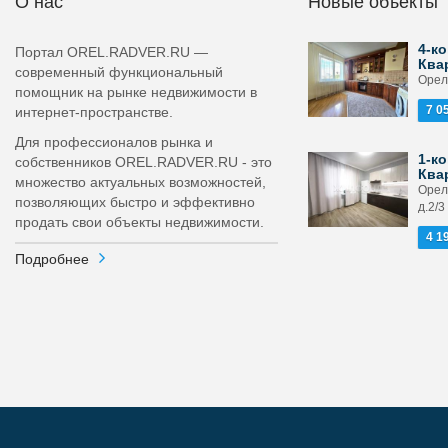
О нас
Новые объекты
4-ко
Портал OREL.RADVER.RU —
Ква
современный функциональный
Орел,
помощник на рынке недвижимости в
7 0
интернет-пространстве.
Для профессионалов рынка и
1-ко
собственников OREL.RADVER.RU - это
Ква
множество актуальных возможностей,
Орел
позволяющих быстро и эффективно
д.2/3
продать свои объекты недвижимости.
4 1
Подробнее