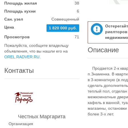
Площадь жилая
38
Площадь кухни
6
Сан. узел
Совмещенный
Остерегай
Цена
1 820 000 руб.
риелтор
Просмотров
71
недвижимо
Пожалуйста, сообщите владельцу
Описание
объявления, что вы нашли его на
OREL.RADVER.RU
.
Продается 2-к кварт
Контакты
п.Знаменка. В кварт
в 3-комнатную (в ло
сделать дополнитель
теплый пол, отделан
межкомнатные двери,
кафель в ванной, туа
магазины, остановки
более 3-х лет.
Честных Маргарита
Организация