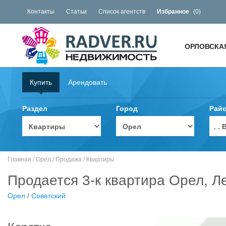
Контакты
Статьи
Список агентств
Избранное
(
0
)
ОРЛОВСКА
Купить
Арендовать
Раздел
Город
Рай
. 
Главная
/
Орел
/
Продажа
/
Квартиры
Продается 3-к квартира Орел, Ле
Орел
/
Советский